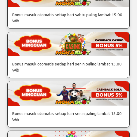
Bonus masuk otomatis setiap hari sabtu paling lambat 15.00
Wib
Bonus masuk otomatis setiap hari senin paling lambat 15.00
Wib
Bonus masuk otomatis setiap hari senin paling lambat 15.00
Wib